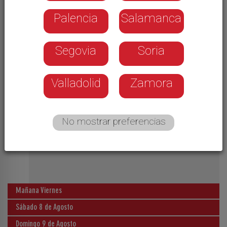
Palencia
Salamanca
Selección de las entrevistas a los invitados
más relevantes de Cuestión de Prioridades.
Segovia
Soria
Valladolid
Zamora
No mostrar preferencias
Mañana Viernes
Sábado 8 de Agosto
Domingo 9 de Agosto