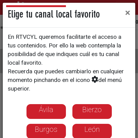
×
Elige tu canal local favorito
Ávila
Bierzo
Burgos
León
Palencia
Salamanca
Sego
En RTVCYL queremos facilitarte el acceso a
tus contenidos. Por ello la web contempla la
posibilidad de que indiques cuál es tu canal
La8
Programas
Guía TV
Directo
local favorito.
Recuerda que puedes cambiarlo en cualquier
momento pinchando en el icono
del menú
superior.
×
Pulsa aquí si deseas establecer
La 8
Salamanca
como tu canal local
Ávila
Bierzo
Hoy Jueves
Burgos
León
05:27
Las entrevistas de Cuestión
06:15
Galería
de Prioridades