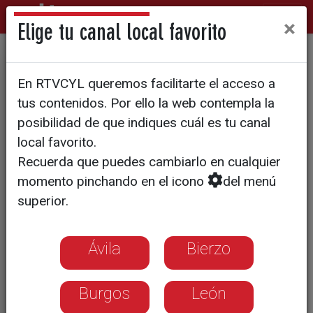
×
Elige tu canal local favorito
GALARDONES
En RTVCYL queremos facilitarte el acceso a
La Junta concede la Medalla
tus contenidos. Por ello la web contempla la
al Mérito Profesional a
posibilidad de que indiques cuál es tu canal
local favorito.
Roberto Fraile, reportero
Recuerda que puedes cambiarlo en cualquier
gráfico asesinado en Burkina
momento pinchando en el icono
del menú
Faso
superior.
Ávila
Bierzo
Burgos
León