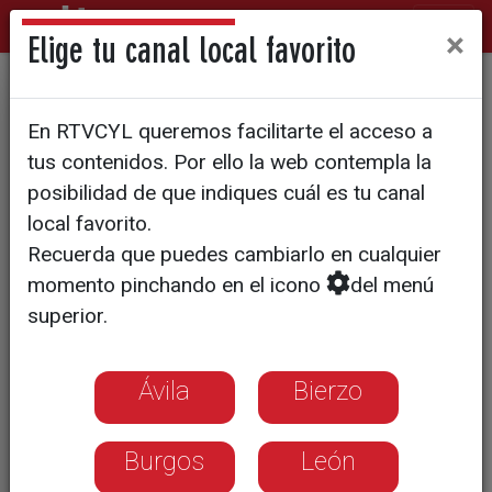
×
Elige tu canal local favorito
PERIODISTAS ASESINADOS
En RTVCYL queremos facilitarte el acceso a
Defensa avala la hipótesis de
tus contenidos. Por ello la web contempla la
un ataque yihadista en el
posibilidad de que indiques cuál es tu canal
local favorito.
asesinato de los dos
Recuerda que puedes cambiarlo en cualquier
periodistas en Burkina Faso
momento pinchando en el icono
del menú
superior.
Ávila
Bierzo
Burgos
León