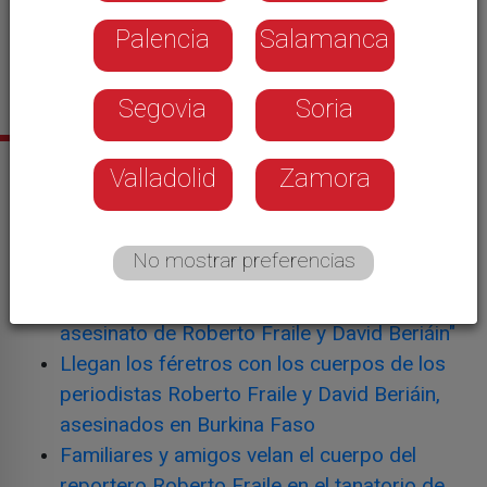
Palencia
Salamanca
Segovia
Soria
Noticias relacionadas
Valladolid
Zamora
La realidad que Roberto Fraile y David
Beriáin querían retratar en Burkina Faso
No mostrar preferencias
Antonio Menéndez de Zubillaga: "Va a ser
muy difícil detener a los culpables del
asesinato de Roberto Fraile y David Beriáin"
Llegan los féretros con los cuerpos de los
periodistas Roberto Fraile y David Beriáin,
asesinados en Burkina Faso
Familiares y amigos velan el cuerpo del
reportero Roberto Fraile en el tanatorio de