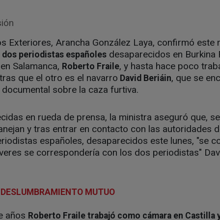
sión
os Exteriores, Arancha González Laya, confirmó este 
desaparecidos en Burkina F
s dos periodistas españoles
o en Salamanca,
, y hasta hace poco traba
Roberto Fraile
tras que el otro es el navarro
, que se en
David Beriáin
documental sobre la caza furtiva.
cidas en rueda de prensa, la ministra aseguró que, s
ejan y tras entrar en contacto con las autoridades d
eriodistas españoles, desaparecidos este lunes, "se co
veres se correspondería con los dos periodistas" Dav
UN DESLUMBRAMIENTO MUTUO
te años
Roberto Fraile trabajó como cámara en Castilla 