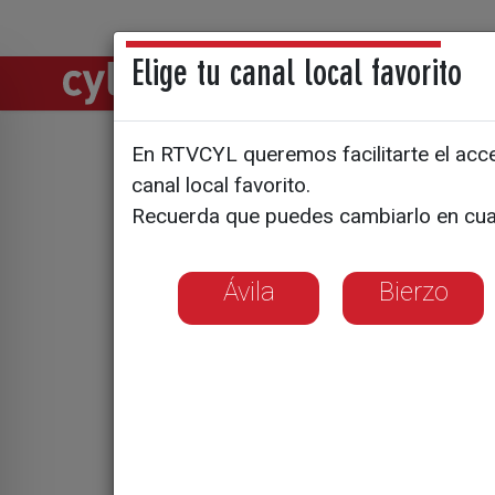
Elige tu canal local favorito
Directos
Notic
En RTVCYL queremos facilitarte el acces
canal local favorito.
Asesinado
Recuerda que puedes cambiarlo en cua
español Ro
Ávila
Bierzo
Salamanca
CyLTV
Se encontraba gr
Beriáin sobre caz