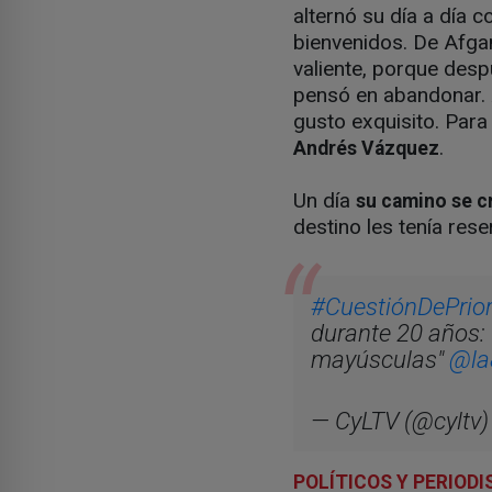
alternó su día a día 
bienvenidos. De Afgan
valiente, porque desp
pensó en abandonar. 
gusto exquisito. Para
.
Andrés Vázquez
Un día
su camino se cr
destino les tenía res
#CuestiónDePrio
durante 20 años: 
mayúsculas"
@la
— CyLTV (@cyltv
POLÍTICOS Y PERIOD