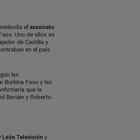
mediodía e
l asesinato
aso. Uno de ellos es
jador de Castilla y
contraban en el país
egún las
e Burkina Faso y las
nfirmaría que la
id Beriáin y Roberto
y
y León Televisión