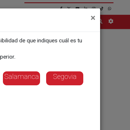
×
Contacto
bilidad de que indiques cuál es tu
tero
perior.
Salamanca
Segovia
jador de
varro David
ia armada