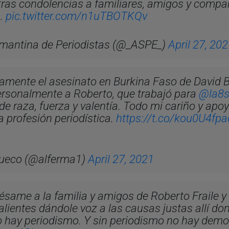
s condolencias a familiares, amigos y compa
n.
pic.twitter.com/n1uTBOTKQv
mantina de Periodistas (@_ASPE_)
April 27, 20
mente el asesinato en Burkina Faso de David B
personalmente a Roberto, que trabajó para
@la8
de raza, fuerza y valentía. Todo mi cariño y apoy
a profesión periodística.
https://t.co/kou0U4fpa
ñueco (@alferma1)
April 27, 2021
same a la familia y amigos de Roberto Fraile y 
alientes dándole voz a las causas justas allí don
o hay periodismo. Y sin periodismo no hay demo