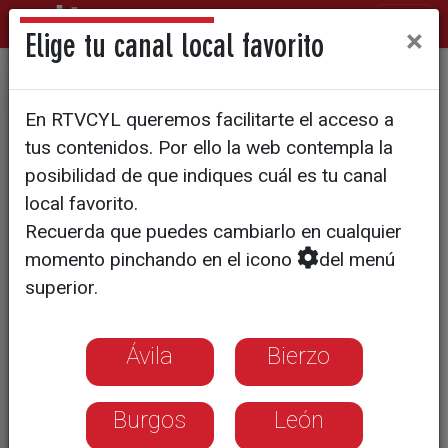
×
Elige tu canal local favorito
Luces y sombras del récord
En RTVCYL queremos facilitarte el acceso a
de 22,1 millones de afiliados
tus contenidos. Por ello la web contempla la
en España
posibilidad de que indiques cuál es tu canal
local favorito.
Recuerda que puedes cambiarlo en cualquier
Expertos advierten que la baja calidad
momento pinchando en el icono
del menú
del empleo y la inflación amenazan la
superior.
sostenibilidad del sistema
Ávila
Bierzo
Burgos
León