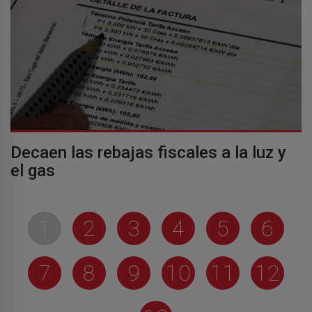
Decaen las rebajas fiscales a la luz y
el gas
1
2
3
4
5
6
7
8
9
10
11
12