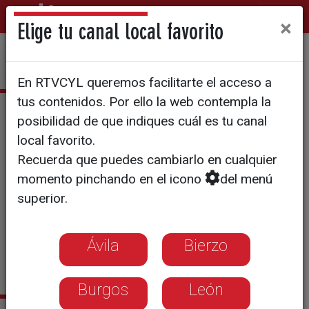
×
Elige tu canal local favorito
En RTVCYL queremos facilitarte el acceso a
tus contenidos. Por ello la web contempla la
Óscar García
posibilidad de que indiques cuál es tu canal
local favorito.
Graduado en Periodismo por
Recuerda que puedes cambiarlo en cualquier
la Universidad de Valladolid.
momento pinchando en el icono
del menú
Máster en Periodismo
superior.
Deportivo en el Centro
Universitario Villanueva.
oscar.garcia@rtvcyl.es
Ávila
Bierzo
Burgos
León