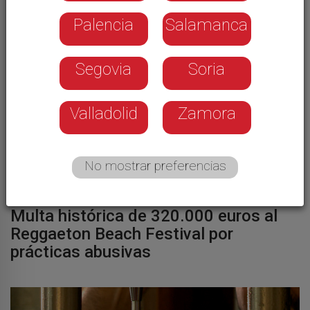
Sus últimas noticias
Palencia
Salamanca
Segovia
Soria
Valladolid
Zamora
No mostrar preferencias
Multa histórica de 320.000 euros al
Reggaeton Beach Festival por
prácticas abusivas