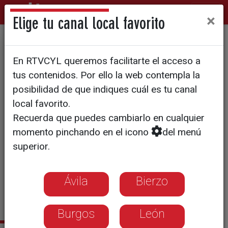
×
Elige tu canal local favorito
REACCIONES A LAS DECLARACIONES DE ETA
En RTVCYL queremos facilitarte el acceso a
Herrera califica de 'asco' el
tus contenidos. Por ello la web contempla la
olvido a las víctimas en el
posibilidad de que indiques cuál es tu canal
local favorito.
comunicado de ETA
Recuerda que puedes cambiarlo en cualquier
momento pinchando en el icono
del menú
Nada en el nuevo comunicado de
superior.
ETA induce a pensar en su derrota
El anuncio se acompaña y precede
Ávila
Bierzo
de una serie de objetivos y
pretensiones políticos
Burgos
León