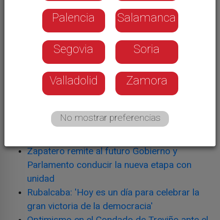
Noticias relacionadas
Palencia
Salamanca
ETA anuncia el cese de definitivo de su
actividad armada
Segovia
Soria
El PP asegura que no vale el cese de la
violencia si no se entregan las armas
Valladolid
Zamora
Dos años de sucesivos golpes policiales a
todas las estructuras de ETA
700 presos etarras están en prisión
No mostrar preferencias
ETA ha cometido 13 atentados en Castilla y
León desde el inicio de la etapa democrática
Zapatero remite al futuro Gobierno y
Parlamento conducir la nueva etapa con
unidad
Rubalcaba: 'Hoy es un día para celebrar la
gran victoria de la democracia'
Optimismo en el Condado de Treviño ante el