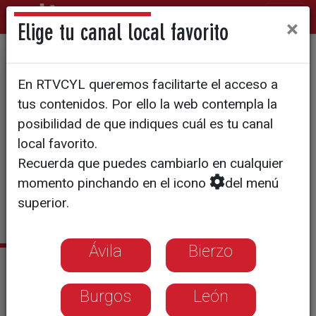
×
Elige tu canal local favorito
MATARON A 2 MILITARES Y UN GUARDIA
En RTVCYL queremos facilitarte el acceso a
CIVIL
tus contenidos. Por ello la web contempla la
ETA ha cometido 13
posibilidad de que indiques cuál es tu canal
atentados en Castilla y León
local favorito.
Recuerda que puedes cambiarlo en cualquier
desde el inicio de la etapa
momento pinchando en el icono
del menú
democrática
superior.
Ávila
Bierzo
Noticias relacionadas
ETA anuncia el cese de definitivo de su
Burgos
León
actividad armada