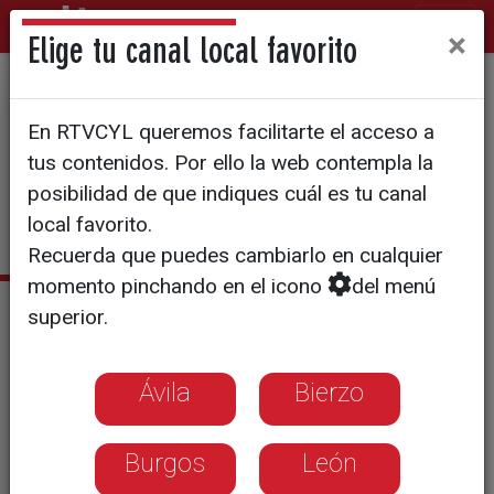
×
Elige tu canal local favorito
ANUNCIO DEL FIN DE LA VIOLENCIA
En RTVCYL queremos facilitarte el acceso a
700 presos etarras están en
tus contenidos. Por ello la web contempla la
prisión
posibilidad de que indiques cuál es tu canal
local favorito.
Recuerda que puedes cambiarlo en cualquier
momento pinchando en el icono
del menú
Noticias relacionadas
superior.
ETA anuncia el cese de definitivo de su
actividad armada
Ávila
Bierzo
El PP asegura que no vale el cese de la
violencia si no se entregan las armas
Burgos
León
Dos años de sucesivos golpes policiales a