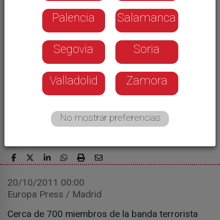
todas las estructuras de ETA
Palencia
Salamanca
ETA ha cometido 13 atentados en Castilla y
León desde el inicio de la etapa democrática
Zapatero remite al futuro Gobierno y
Segovia
Soria
Parlamento conducir la nueva etapa con
unidad
Valladolid
Zamora
Rubalcaba: 'Hoy es un día para celebrar la
gran victoria de la democracia'
Herrera califica de 'asco' el olvido a las
No mostrar preferencias
víctimas en el comunicado de ETA
20/10/2011 00:00
Europa Press / Madrid
Cerca de 700 miembros de la banda terrorista