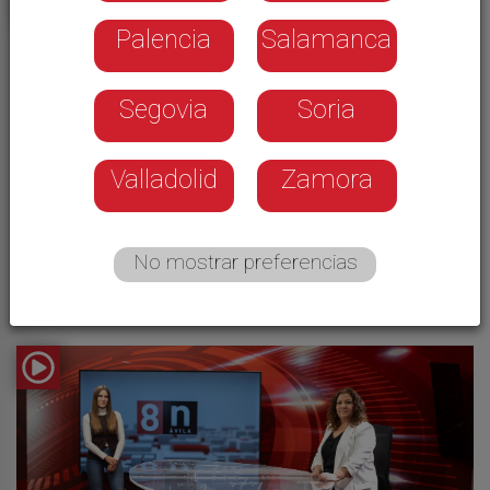
Palencia
Salamanca
Segovia
Soria
Valladolid
Zamora
No mostrar preferencias
De lunes a viernes
Noticias Ávila 14:00 horas