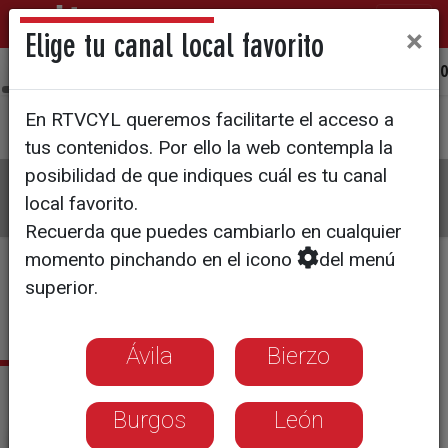
×
Elige tu canal local favorito
Ávila
Bierzo
Burgos
León
Palencia
Salamanca
Sego
En RTVCYL queremos facilitarte el acceso a
tus contenidos. Por ello la web contempla la
posibilidad de que indiques cuál es tu canal
La8
Programas
Guía TV
Directo
local favorito.
Recuerda que puedes cambiarlo en cualquier
momento pinchando en el icono
del menú
superior.
×
Pulsa aquí si deseas establecer
La 8 Ávila
como tu canal local
Ávila
Bierzo
Citas informativas
Burgos
León