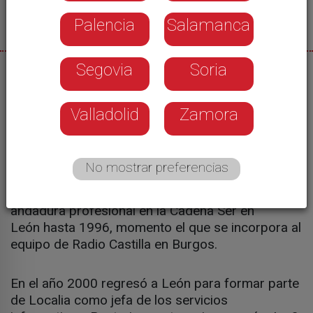
Palencia
Salamanca
Segovia
Soria
29/10/2021
El Consejo de Administración de RTVCyL ha
Valladolid
Zamora
designado a Marisa Vázquez nueva directora de
Informativos de Castilla y León Televisión
(CyLTV).
No mostrar preferencias
Marisa Vázquez (Pontevedra, 1972) inició su
andadura profesional en la Cadena Ser en
León hasta 1996, momento el que se incorpora al
equipo de Radio Castilla en Burgos.
En el año 2000 regresó a León para formar parte
de Localia como jefa de los servicios