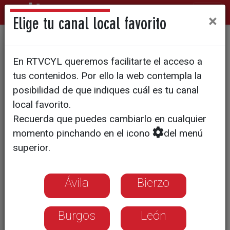
×
Elige tu canal local favorito
Marisa Vázquez, nueva
En RTVCYL queremos facilitarte el acceso a
directora de Informativos de
tus contenidos. Por ello la web contempla la
CyLTV
posibilidad de que indiques cuál es tu canal
local favorito.
Recuerda que puedes cambiarlo en cualquier
momento pinchando en el icono
del menú
superior.
Ávila
Bierzo
Burgos
León