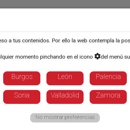
ias
Programas
Guía TV
La 8
El Tiempo
Corporativo
o a tus contenidos. Por ello la web contempla la posi
ransmitirá en Semana Sa
lquier momento pinchando en el icono
del menú su
ocesiones con más de 50
Burgos
León
Palencia
especial arrancará mañana viernes y podrá 
Soria
Valladolid
Zamora
yLTV Play
No mostrar preferencias