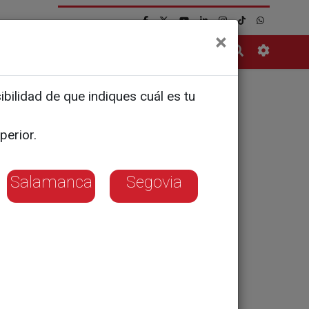
×
Contacto
bilidad de que indiques cuál es tu
nta más
perior.
0 puntos
Salamanca
Segovia
seguirse a través