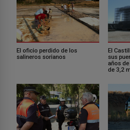
El oficio perdido de los
El Casti
salineros sorianos
sus puer
años de 
de 3,2 m