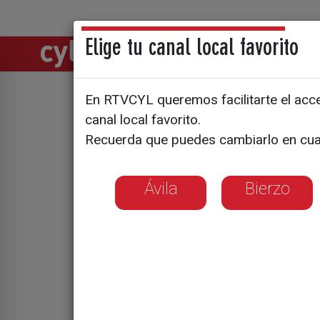
Elige tu canal local favorito
Directos
Notic
En RTVCYL queremos facilitarte el acces
CyLTV ret
canal local favorito.
Recuerda que puedes cambiarlo en cua
de 180 pr
de directo
Ávila
Bierzo
La programación 
de La 7, La 8 y C