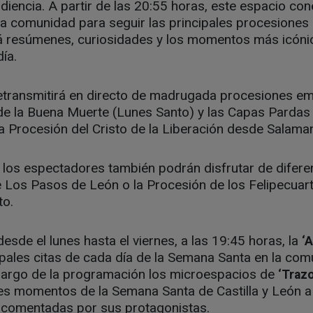
iencia. A partir de las 20:55 horas, este espacio con
la comunidad para seguir las principales procesiones
á resúmenes, curiosidades y los momentos más icóni
ía.
etransmitirá en directo de madrugada procesiones e
 de la Buena Muerte (Lunes Santo) y las Capas Parda
la Procesión del Cristo de la Liberación desde Salama
 los espectadores también podrán disfrutar de difere
 Los Pasos de León o la Procesión de los Felipecua
to.
esde el lunes hasta el viernes, a las 19:45 horas, la
‘
pales citas de cada día de la Semana Santa en la com
 largo de la programación los microespacios de
‘Trazo
es momentos de la Semana Santa de Castilla y León a
, comentadas por sus protagonistas.