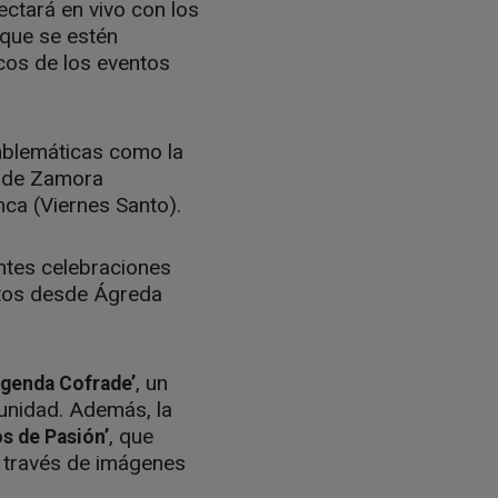
ectará en vivo con los
 que se estén
cos de los eventos
mblemáticas como la
s de Zamora
nca (Viernes Santo).
ntes celebraciones
rtos desde Ágreda
, un
Agenda Cofrade’
unidad. Además, la
, que
s de Pasión’
 través de imágenes