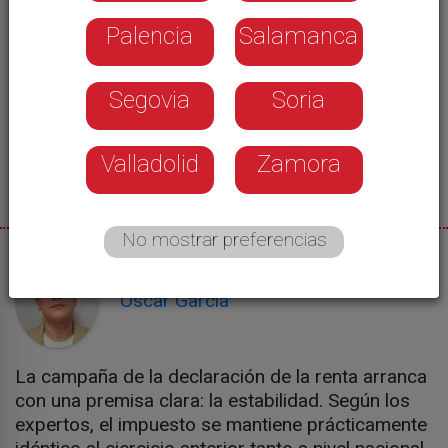
Palencia
Salamanca
Segovia
Soria
Valladolid
Zamora
No mostrar preferencias
07/04/2026
Óscar García
La campaña de la declaración de la renta arranca
con una premisa clara: la estabilidad. Según los
expertos, el impuesto se mantiene prácticamente