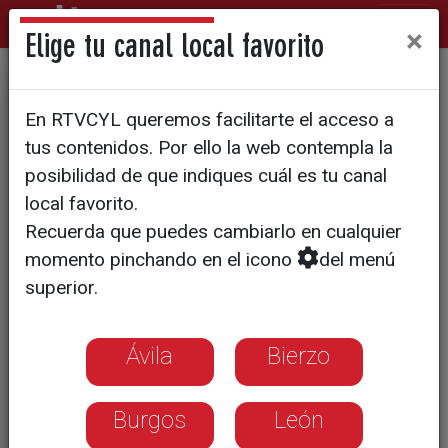
×
Elige tu canal local favorito
Castilla y León mantiene 20
En RTVCYL queremos facilitarte el acceso a
deducciones clave en la
tus contenidos. Por ello la web contempla la
nueva campaña de la Renta
posibilidad de que indiques cuál es tu canal
local favorito.
Recuerda que puedes cambiarlo en cualquier
Un millón de contribuyentes castellanos
momento pinchando en el icono
del menú
y leoneses tienen 83 días para
superior.
presentar su declaración, con el foco
puesto en las ayudas por vivienda rural
y familia numerosa
Ávila
Bierzo
Burgos
León