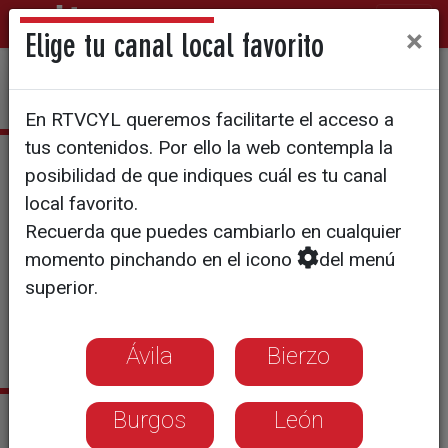
×
Elige tu canal local favorito
En RTVCYL queremos facilitarte el acceso a
tus contenidos. Por ello la web contempla la
Eduardo Martínez
posibilidad de que indiques cuál es tu canal
local favorito.
Licenciado en Comunicación
Recuerda que puedes cambiarlo en cualquier
Audiovisual por la Universidad
momento pinchando en el icono
del menú
Pontificia de Salamanca
superior.
eduardo.martinez@rtvcyl.es
Ávila
Bierzo
Sus últimas noticias
Burgos
León