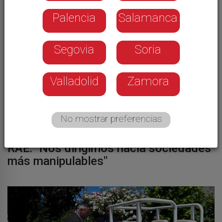
Palencia
Salamanca
Segovia
Soria
Valladolid
Zamora
No mostrar preferencias
Álex Grijelmo, nuevo académico de la
RAE: "Nos dirigimos hacia sociedades
más manipulables"