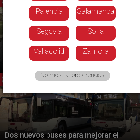
Palencia
Salamanca
Segovia
Soria
Valladolid
Zamora
Los evacuados de Ávila acogidos en
Ciudad Rodrigo regresan a su hogar
No mostrar preferencias
Dos nuevos buses para mejorar el