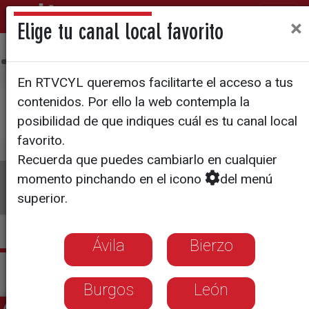
×
Elige tu canal local favorito
Ávila
Bierzo
Burgos
León
Palencia
Salamanca
Sego
En RTVCYL queremos facilitarte el acceso a tus
contenidos. Por ello la web contempla la
×
Pulsa aquí si deseas establecer
La 8 Salamanca
posibilidad de que indiques cuál es tu canal local
como tu canal local
favorito.
Recuerda que puedes cambiarlo en cualquier
La 8
Programas
Guía TV
Directo
momento pinchando en el icono
del menú
superior.
Ávila
Bierzo
Actualidad La 8 Salamanca
Burgos
León