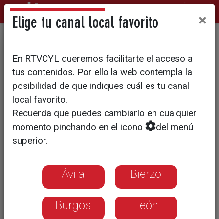
×
Elige tu canal local favorito
SEGUNDA PERFORADORA
En RTVCYL queremos facilitarte el acceso a
Nuevos medios para rescatar
tus contenidos. Por ello la web contempla la
a los mineros chilenos
posibilidad de que indiques cuál es tu canal
local favorito.
Recuerda que puedes cambiarlo en cualquier
Esperan sacarles en unos dos
momento pinchando en el icono
del menú
meses
superior.
Los familiares han recibido la
noticia entre aplausos
Ávila
Bierzo
Burgos
León