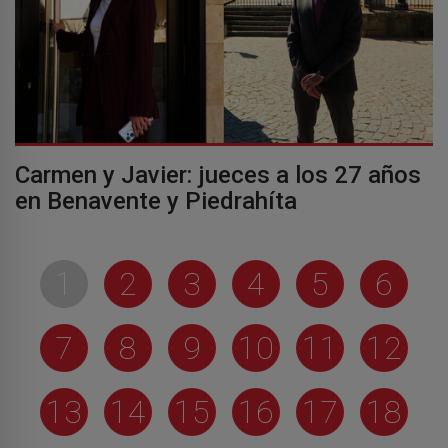
Carmen y Javier: jueces a los 27 años
en Benavente y Piedrahíta
1
2
3
4
5
6
7
8
9
10
11
12
13
14
15
16
17
18