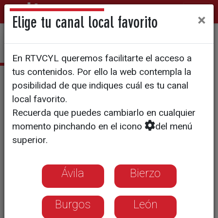
×
Elige tu canal local favorito
En RTVCYL queremos facilitarte el acceso a
tus contenidos. Por ello la web contempla la
Rubén de Vicente
posibilidad de que indiques cuál es tu canal
local favorito.
ruben.devicente@rtvcyl.es
Recuerda que puedes cambiarlo en cualquier
Segovia. Licenciado en
momento pinchando en el icono
del menú
Periodismo por la Universidad
superior.
SEK de Segovia
Ávila
Bierzo
Máster de Periodismo del
Diario ABC y la Universidad
Complutense de Madrid
Burgos
León