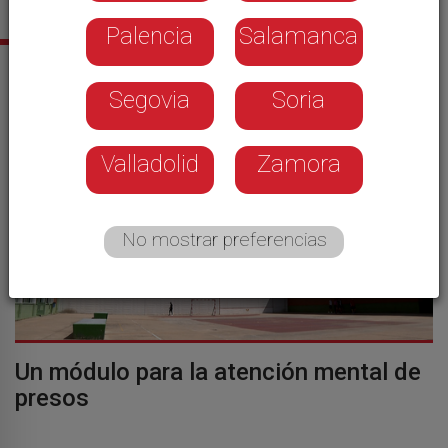
Palencia
Salamanca
Sus últimas noticias
Segovia
Soria
Valladolid
Zamora
No mostrar preferencias
Un módulo para la atención mental de
presos