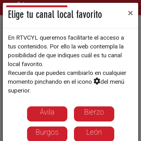
×
Elige tu canal local favorito
Alejandro Porto: 650
En RTVCYL queremos facilitarte el acceso a
kilómetros en bicicleta contra
tus contenidos. Por ello la web contempla la
el glioblastoma
posibilidad de que indiques cuál es tu canal
local favorito.
Recuerda que puedes cambiarlo en cualquier
El paciente recorre el Camino de
momento pinchando en el icono
del menú
Santiago con un dispositivo de
superior.
impulsos eléctricos para visibilizar la
investigación oncológica
Ávila
Bierzo
Burgos
León