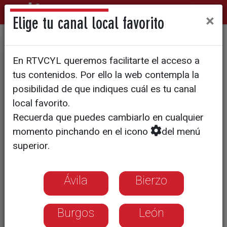
×
Elige tu canal local favorito
PREMIOS PRÍNCIPE DE ASTURIAS
En RTVCYL queremos facilitarte el acceso a
La selección española,
tus contenidos. Por ello la web contempla la
protagonista en la trigésima
posibilidad de que indiques cuál es tu canal
local favorito.
edición de los galardones
Recuerda que puedes cambiarlo en cualquier
momento pinchando en el icono
del menú
Los futbolistas se han saltado el
superior.
protocolo para homenajear a Luis
Aragonés y Ángel María Villar
Ávila
Bierzo
Don Felipe ha pedido a los
españoles coraje y valores para
capear la crisis
Burgos
León