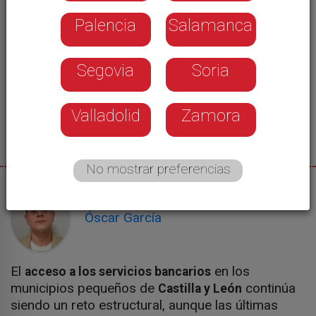
Palencia
Salamanca
Segovia
Soria
Valladolid
Zamora
No mostrar preferencias
27/05/2026
Óscar García
El
en los
acceso a los servicios bancarios
municipios pequeños de
continúa
Castilla y León
siendo un reto estructural, aunque las últimas