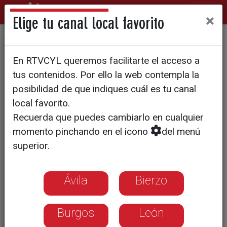
×
Elige tu canal local favorito
Las oficinas móviles y las
En RTVCYL queremos facilitarte el acceso a
sucursales rurales reducen
tus contenidos. Por ello la web contempla la
un tercio la exclusión
posibilidad de que indiques cuál es tu canal
local favorito.
bancaria en Castilla y León
Recuerda que puedes cambiarlo en cualquier
momento pinchando en el icono
del menú
El 8% de los habitantes de la comunidad
superior.
carece de acceso financiero presencial,
aunque 114 municipios han recuperado
el servicio desde 2021
Ávila
Bierzo
Burgos
León