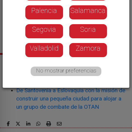
Palencia
Salamanca
Segovia
Soria
Valladolid
Zamora
Noticias relacionadas
No mostrar preferencias
La puesta a punto de los motores y
blindados del ejército en Mali
De Santovenia a Eslovaquia con la misión de
construir una pequeña ciudad para alojar a
un grupo de combate de la OTAN