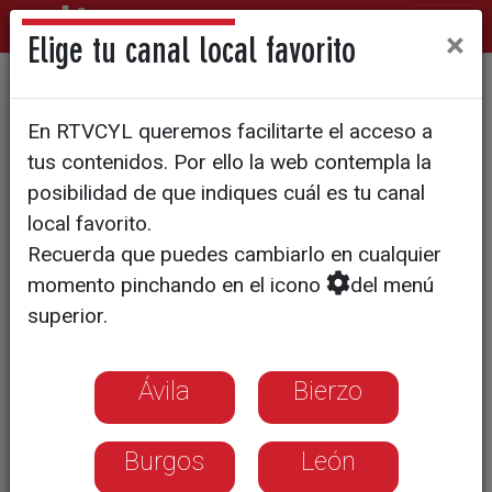
×
Elige tu canal local favorito
DEFENSA
En RTVCYL queremos facilitarte el acceso a
La OTAN llama a la Caballería
tus contenidos. Por ello la web contempla la
de Valladolid
posibilidad de que indiques cuál es tu canal
local favorito.
Recuerda que puedes cambiarlo en cualquier
El Regimiento Farnesio 12 y la AALOG
momento pinchando en el icono
del menú
61, con base en Santovenia de
superior.
Pisuerga, han participado en el ejercicio
Strong Lineage en Eslovaquia
Ávila
Bierzo
Burgos
León