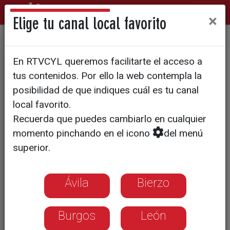
×
Elige tu canal local favorito
BARÓMETRO DEL CIS
En RTVCYL queremos facilitarte el acceso a
La mujer aún sufre
tus contenidos. Por ello la web contempla la
discriminación en sueldos y
posibilidad de que indiques cuál es tu canal
local favorito.
empleo
Recuerda que puedes cambiarlo en cualquier
momento pinchando en el icono
del menú
Más de la mitad de la población
superior.
cree que las mujeres aún sufren
serias desigualdades sociales
Ávila
Bierzo
El paro sigue siendo el mayor
problema para el 80% de la
población
Burgos
León