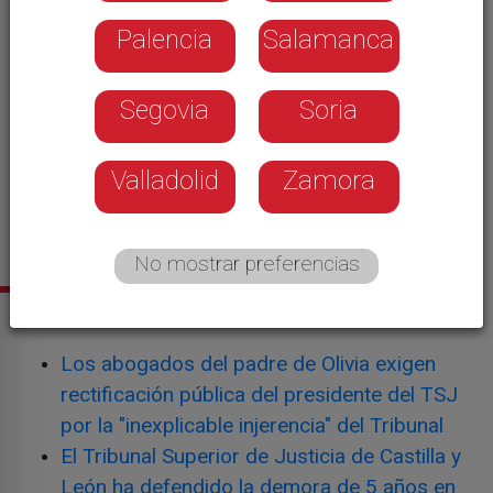
Palencia
Salamanca
Segovia
Soria
Valladolid
Zamora
No mostrar preferencias
Noticias relacionadas
Los abogados del padre de Olivia exigen
rectificación pública del presidente del TSJ
por la "inexplicable injerencia" del Tribunal
El Tribunal Superior de Justicia de Castilla y
León ha defendido la demora de 5 años en