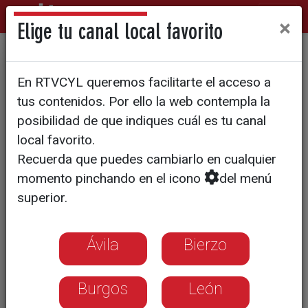
×
Elige tu canal local favorito
TRIBUNALES
En RTVCYL queremos facilitarte el acceso a
Los abogados del padre de
tus contenidos. Por ello la web contempla la
Olivia valoran demandar al
posibilidad de que indiques cuál es tu canal
local favorito.
TSJCYL por difundir la
Recuerda que puedes cambiarlo en cualquier
sentencia de maltrato de su
momento pinchando en el icono
del menú
cliente
superior.
"Resulta evidente que con quien corría
Ávila
Bierzo
peligro la niña era con su madre",
señalan en un comunicado
Burgos
León