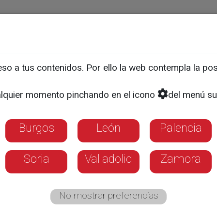
ias
Programas
Guía TV
La 8
El Tiempo
Corporativo
o a tus contenidos. Por ello la web contempla la posi
ECONOMÍA
 Pacto por el Euro?
lquier momento pinchando en el icono
del menú su
Burgos
León
Palencia
exigencia de Alemania a cambio de su apoy
 rescate
ueldos a la productividad y propone equipara
Soria
Valladolid
Zamora
a de vida
No mostrar preferencias