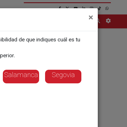
×
Contacto
bilidad de que indiques cuál es tu
perior.
Salamanca
Segovia
o a la ampliación
r la edad laboral