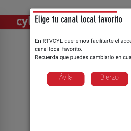
Elige tu canal local favorito
Directos
Notic
En RTVCYL queremos facilitarte el acces
canal local favorito.
¿Qué es el
Recuerda que puedes cambiarlo en cua
Ávila
Bierzo
Nació de una 
del fondo de
Vincula los s
a la esperanz