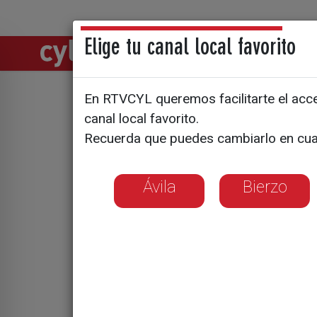
Elige tu canal local favorito
Directos
Notic
En RTVCYL queremos facilitarte el acces
canal local favorito.
El primer
Recuerda que puedes cambiarlo en cua
Ávila
Bierzo
El telescopo 
universo
Es un logro c