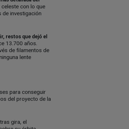
 celeste con lo que
s de investigación
r, restos que dejó el
ace 13.700 años.
vés de filamentos de
ninguna lente
eses para conseguir
cos del proyecto de la
ras gira, el
sobre su órbita,