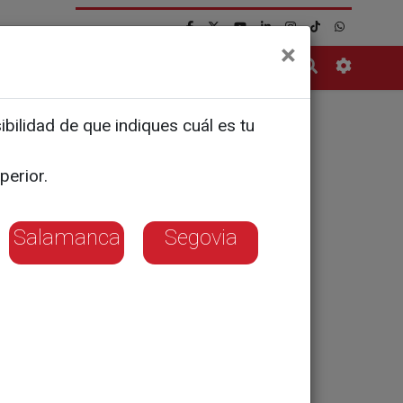
×
Contacto
bilidad de que indiques cuál es tu
perior.
Salamanca
Segovia
ompleta del
llas y galaxias