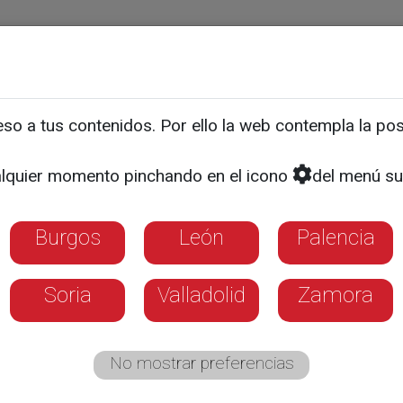
ias
Programas
Guía TV
La 8
El Tiempo
Corporativo
o a tus contenidos. Por ello la web contempla la posi
CAPTA RESTOS DE LA EXPOSION DEL BIG BANG
 atlas del cosmos
lquier momento pinchando en el icono
del menú su
Burgos
León
Palencia
Planck consigue tomar la fotografía más c
lave para el estudio de la formación de esre
Soria
Valladolid
Zamora
No mostrar preferencias