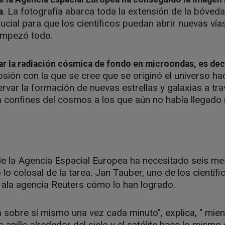
. La fotografía abarca toda la extensión de la bóveda
a
ucial para que los científicos puedan abrir nuevas vía
empezó todo.
ar la radiación cósmica de fondo en microondas, es deci
losión con la que se cree que se originó el universo h
ar la formación de nuevas estrellas y galaxias a tra
 confines del cosmos a los que aún no había llegado 
 de la Agencia Espacial Europea ha necesitado seis m
o colosal de la tarea. Jan Tauber, uno de los científi
 ala agencia Reuters cómo lo han logrado.
ra sobre sí mismo una vez cada minuto", explica, " mient
 anillo alrededor del cielo y el satélite hace lo mismo 