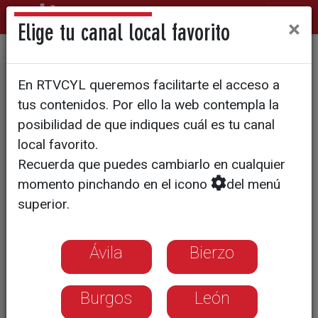
×
Elige tu canal local favorito
LAS CINCO DE LA MADRUGADA HORA
En RTVCYL queremos facilitarte el acceso a
ESPAÑOLA
tus contenidos. Por ello la web contempla la
Los mineros chilenos serán
posibilidad de que indiques cuál es tu canal
rescatados a las doce de la
local favorito.
Recuerda que puedes cambiarlo en cualquier
noche de este miércoles
momento pinchando en el icono
del menú
superior.
La cápsula Fénix ha completado con
éxito las pruebas previas a su
descenso
Ávila
Bierzo
El último en salir será Luis Urzúa, el
jefe del grupo de mineros
Burgos
León