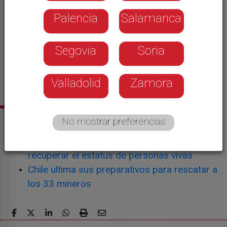
Palencia
Salamanca
Segovia
Soria
Valladolid
Zamora
Noticias relacionadas
No mostrar preferencias
Los mineros tendrán que reinscribirse para
recuperar el estatus de personas vivas
Chile ultima sus preparativos para rescatar a
los 33 mineros