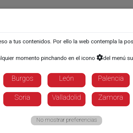
ias
Programas
Guía TV
La 8
El Tiempo
Corporativo
o a tus contenidos. Por ello la web contempla la posi
 eleva la prioridad de la
lquier momento pinchando en el icono
del menú su
s en los concursos de ac
Burgos
León
Palencia
ara el descanso no disfrutado al salario, ot
ito con privilegio general
Soria
Valladolid
Zamora
No mostrar preferencias