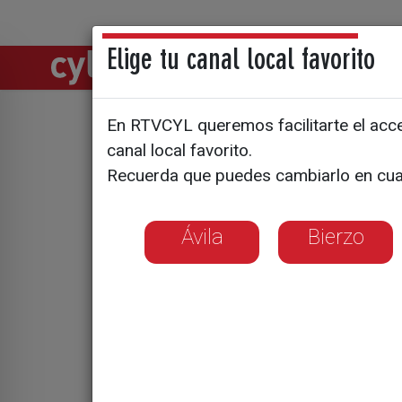
Elige tu canal local favorito
Directos
Notic
En RTVCYL queremos facilitarte el acces
El Supremo
canal local favorito.
Recuerda que puedes cambiarlo en cua
vacacione
Ávila
Bierzo
La justicia equip
categoría de créd