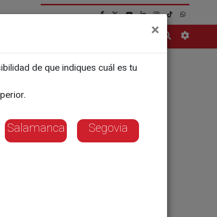
×
Contacto
bilidad de que indiques cuál es tu
s
perior.
reedores
Salamanca
Segovia
orgándole la