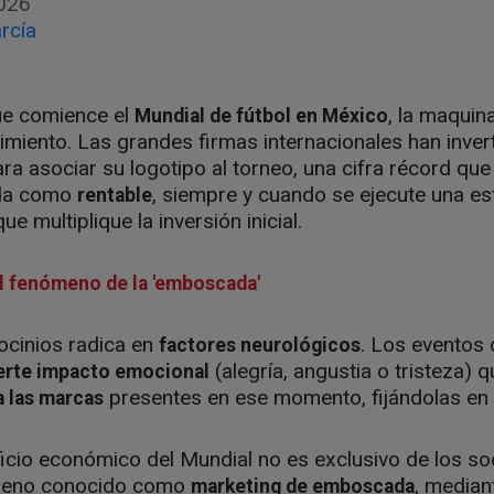
026
rcía
e comience el
, la maquin
Mundial de fútbol en México
imiento. Las grandes firmas internacionales han inve
ra asociar su logotipo al torneo, una cifra récord que
ada como
, siempre y cuando se ejecute una es
rentable
e multiplique la inversión inicial.
l fenómeno de la 'emboscada'
rocinios radica en
. Los eventos 
factores neurológicos
(alegría, angustia o tristeza)
erte impacto emocional
presentes en ese momento, fijándolas en 
a las marcas
icio económico del Mundial no es exclusivo de los soc
ómeno conocido como
, median
marketing de emboscada