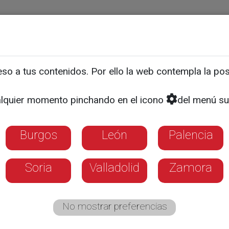
ias
Programas
Guía TV
La 8
El Tiempo
Corporativo
o a tus contenidos. Por ello la web contempla la posi
 de emboscada para los 
lquier momento pinchando en el icono
del menú su
al
Burgos
León
Palencia
lla y León ha aprovechado el tirón de la S
ocinio de su sello de calidad Tierra de Sabo
Soria
Valladolid
Zamora
No mostrar preferencias