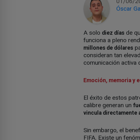
01/06/2
Óscar Ga
A solo
de qu
diez días
funciona a pleno rend
pa
millones de dólares
consideran tan elev
comunicación activa qu
Emoción, memoria y e
El éxito de estos pat
calibre generan un
fu
vincula directamente 
Sin embargo, el benef
FIFA. Existe un fen