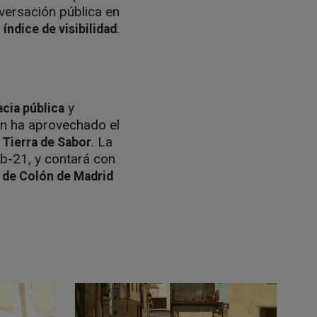
versación pública en
.
 índice de visibilidad
y
cia pública
eón ha aprovechado el
d
. La
Tierra de Sabor
ub-21, y contará con
 de Colón de Madrid