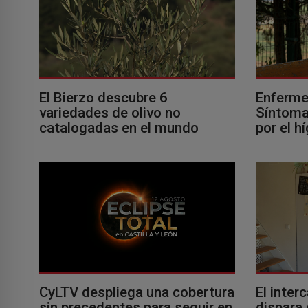
El Bierzo descubre 6
Enferme
variedades de olivo no
Síntomas
catalogadas en el mundo
por el h
El inter
CyLTV despliega una cobertura
dispara 
sin precedentes para seguir en