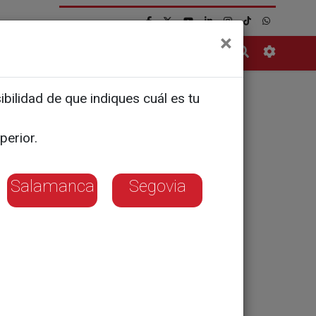
×
Contacto
bilidad de que indiques cuál es tu
productos
perior.
Salamanca
Segovia
elección Española
r