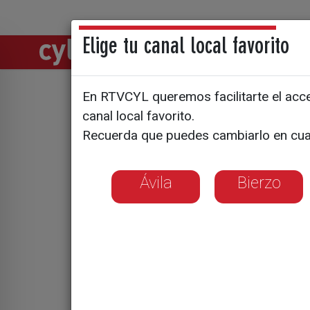
Elige tu canal local favorito
Directos
Notic
En RTVCYL queremos facilitarte el acces
Márketing
canal local favorito.
Recuerda que puedes cambiarlo en cua
del Mundi
Ávila
Bierzo
La Junta de Casti
a través del patr