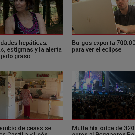
dades hepáticas:
Burgos exporta 700.0
, estigmas y la alerta
para ver el eclipse
ígado graso
cambio de casas se
Multa histórica de 32
en Castilla y León
euros al Reggaeton B