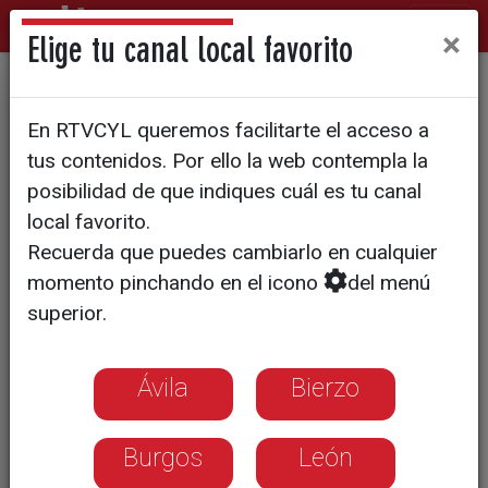
×
Elige tu canal local favorito
Márketing de emboscada
En RTVCYL queremos facilitarte el acceso a
para los productos del
tus contenidos. Por ello la web contempla la
Mundial
posibilidad de que indiques cuál es tu canal
local favorito.
Recuerda que puedes cambiarlo en cualquier
La Junta de Castilla y León ha
momento pinchando en el icono
del menú
aprovechado el tirón de la Selección
superior.
Española a través del patrocinio de su
sello de calidad Tierra de Sabor
Ávila
Bierzo
Burgos
León