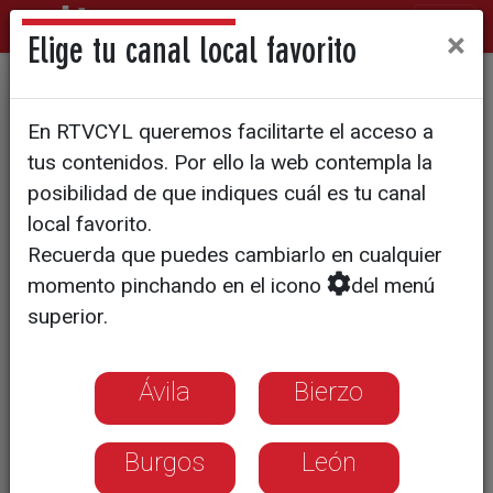
×
Elige tu canal local favorito
ETA
En RTVCYL queremos facilitarte el acceso a
Los cinco bomberos
tus contenidos. Por ello la web contempla la
catalanes confundidos con
posibilidad de que indiques cuál es tu canal
local favorito.
etarras en Francia ya se
Recuerda que puedes cambiarlo en cualquier
encuentran en Barcelona
momento pinchando en el icono
del menú
superior.
A su llegada al aeopuerto del Prat
han agradecido las gestiones de la
Ávila
Bierzo
Generalitat catalana
Quieren olvidar la confusión que
Burgos
León
hizo que durante unas horas fuesen