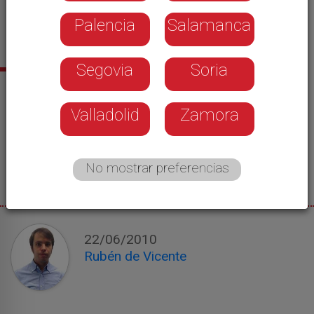
Palencia
Salamanca
Segovia
Soria
Noticias relacionadas
Valladolid
Zamora
La Comunidad registra un crecimiento
vegetativo negativo de 6.312 personas
durante 2009
No mostrar preferencias
22/06/2010
Rubén de Vicente