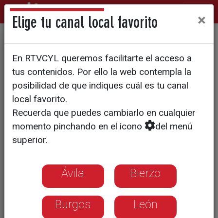
×
Elige tu canal local favorito
INFORME DEL INE
En RTVCYL queremos facilitarte el acceso a
Cae la natalidad por primera
tus contenidos. Por ello la web contempla la
vez desde 1998
posibilidad de que indiques cuál es tu canal
local favorito.
Recuerda que puedes cambiarlo en cualquier
En 2009 hubo un cinco por ciento
momento pinchando en el icono
del menú
menos de nacimientos
superior.
En Castilla y León, las defunciones
superaron a los partos
Ávila
Bierzo
Burgos
León