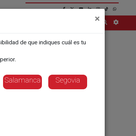
×
Contacto
bilidad de que indiques cuál es tu
 Arancha
perior.
"si todo
Salamanca
Segovia
aile
oras
e los dos