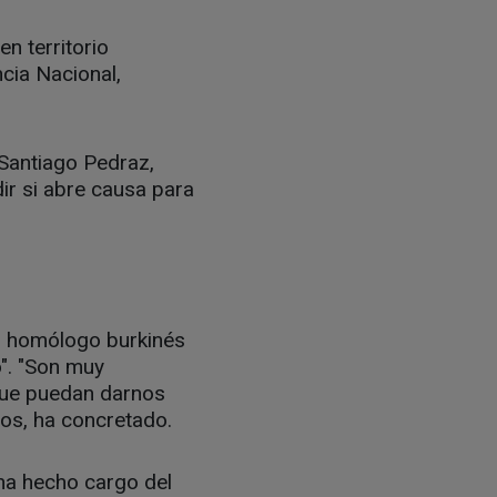
n territorio
cia Nacional,
 Santiago Pedraz,
ir si abre causa para
su homólogo burkinés
o". "Son muy
que puedan darnos
hos, ha concretado.
 ha hecho cargo del