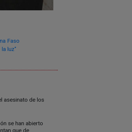
ina Faso
la luz"
el asesinato de los
ión se han abierto
untan que de