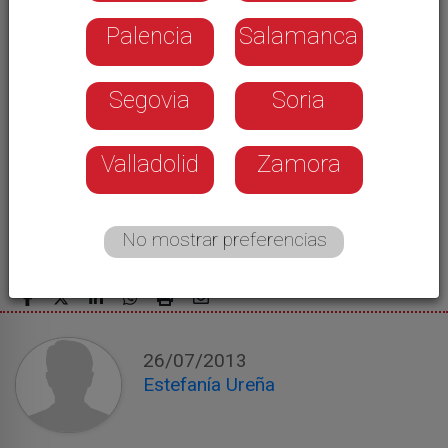
Palencia
Salamanca
Segovia
Soria
Valladolid
Zamora
No mostrar preferencias
26/07/2013
Estefanía Ureña