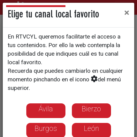
×
Elige tu canal local favorito
REPRODUCCIÓN ASISTIDA
En RTVCYL queremos facilitarte el acceso a
Los nuevos criterios clínicos
tus contenidos. Por ello la web contempla la
siguen dejando un amplio
posibilidad de que indiques cuál es tu canal
local favorito.
margen a los médicos para
Recuerda que puedes cambiarlo en cualquier
decidir
momento pinchando en el icono
del menú
superior.
Los nuevos criterios clínicos que ha
establecido el ministerio de
Ávila
Bierzo
Sanidad, siguen dejando un amplio
margen a los médicos para decidir
Burgos
León
qué peticiones aceptan.