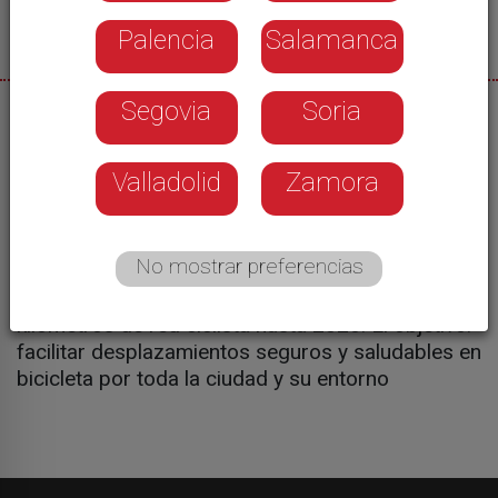
Palencia
Salamanca
Segovia
Soria
29/07/2025
El Ayuntamiento de Salamanca refuerza su
Valladolid
Zamora
apuesta por una ciudad más sostenible. Han
comenzado las obras de renovación del carril bici
en el tramo de la avenida del Padre Ignacio
No mostrar preferencias
Ellacuría dentro de una intervención que forma
parte de un plan que mejorará los más de 62
kilómetros de red ciclista hasta 2026. El objetivo:
facilitar desplazamientos seguros y saludables en
bicicleta por toda la ciudad y su entorno