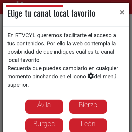
×
Elige tu canal local favorito
Arreglo integral del carril bici
En RTVCYL queremos facilitarte el acceso a
para impulsarlo como opción
tus contenidos. Por ello la web contempla la
de movilidad
posibilidad de que indiques cuál es tu canal
local favorito.
Recuerda que puedes cambiarlo en cualquier
momento pinchando en el icono
del menú
superior.
Ávila
Bierzo
Burgos
León