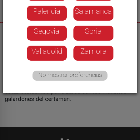
Palencia
Salamanca
Segovia
Soria
04/06/2026
Uno de los eventos gastronómicos más
Valladolid
Zamora
importantes de la provincia se volverá a dar cita
por vigésimo octava ocasión. Valladolid acoge
una nueva edición del Concurso Provincial de
No mostrar preferencias
Pinchos, una ruta que durante nueve días hará
competir a un total de cincuenta y un
establecimientos por alzarse con los máximos
galardones del certamen.