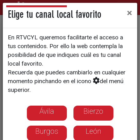
×
Elige tu canal local favorito
Vuelve a Valladolid el
En RTVCYL queremos facilitarte el acceso a
Concurso Provincial de
tus contenidos. Por ello la web contempla la
Pinchos
posibilidad de que indiques cuál es tu canal
local favorito.
Recuerda que puedes cambiarlo en cualquier
momento pinchando en el icono
del menú
superior.
Ávila
Bierzo
Burgos
León