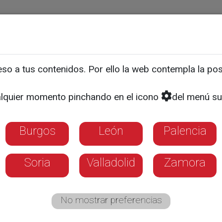
ias
Programas
Guía TV
La 8
El Tiempo
Corporativo
o a tus contenidos. Por ello la web contempla la posi
enseña a mirar Salamanca 
lquier momento pinchando en el icono
del menú su
Burgos
León
Palencia
Soria
Valladolid
Zamora
No mostrar preferencias