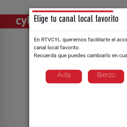
Elige tu canal local favorito
Directos
Notic
En RTVCYL queremos facilitarte el acces
El Fácyl 
canal local favorito.
Recuerda que puedes cambiarlo en cua
forma
Ávila
Bierzo