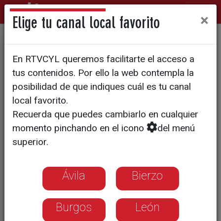
×
Elige tu canal local favorito
Reportaje Máximus O
En RTVCYL queremos facilitarte el acceso a
Meeting en Ávila
tus contenidos. Por ello la web contempla la
posibilidad de que indiques cuál es tu canal
local favorito.
Recuerda que puedes cambiarlo en cualquier
momento pinchando en el icono
del menú
superior.
Ávila
Bierzo
Burgos
León