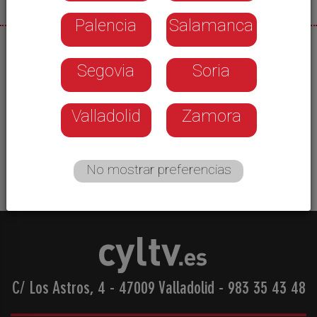
Palencia
Salamanca
04/03/2026
Segovia
Soria
El Club Ultra Máximus abulense organiza una
competición de referencia en el mundo de las
carreras de orientación. Es el MOM, que ha
Valladolid
Zamora
reunido a más de 1.300 participantes llegados
desde 36 países.
No mostrar preferencias
C/ Los Astros, 4 - 47009 Valladolid
-
983 35 43 48