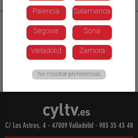
Palencia
Salamanca
07/10/2025
Segovia
Soria
La II Gala del Comercio de Ponferrada entrego 15
distinciones en reconocimiento al trabajo
empresarial, social o deportivo. El evento que
Valladolid
Zamora
promueve el comercio de proximidad pudieron
seguirlo por La 8 Bierzo
No mostrar preferencias
C/ Los Astros, 4 - 47009 Valladolid
-
983 35 43 48