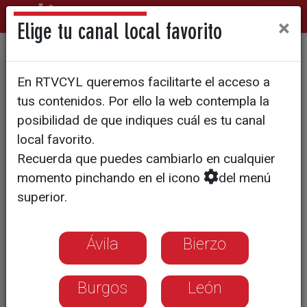
×
Elige tu canal local favorito
El comercio de Ponferrada
En RTVCYL queremos facilitarte el acceso a
entrega sus premios
tus contenidos. Por ello la web contempla la
posibilidad de que indiques cuál es tu canal
local favorito.
Recuerda que puedes cambiarlo en cualquier
momento pinchando en el icono
del menú
superior.
Ávila
Bierzo
Burgos
León