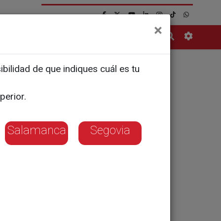
×
Contacto
bilidad de que indiques cuál es tu
o de
perior.
salido
Salamanca
Segovia