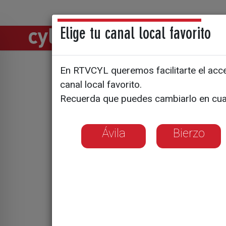
Elige tu canal local favorito
Directos
Notic
En RTVCYL queremos facilitarte el acces
Ocho moci
canal local favorito.
Recuerda que puedes cambiarlo en cua
septiembr
todas ade
Ávila
Bierzo