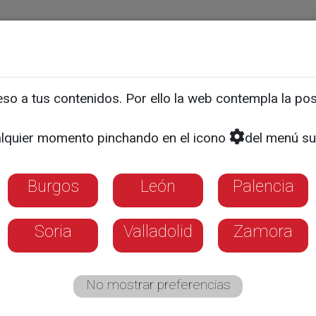
ias
Programas
Guía TV
La 8
El Tiempo
Corporativo
o a tus contenidos. Por ello la web contempla la posi
ones a debate en el plen
lquier momento pinchando en el icono
del menú su
e del ayuntamiento. Han 
lante menos una
Burgos
León
Palencia
Soria
Valladolid
Zamora
No mostrar preferencias