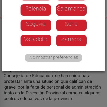
Palencia
Salamanca
Segovia
Soria
27/11/2025
Concentración a las puertas de la Delegación
Valladolid
Zamora
territorial de la Junta para reclamar la inmediata
cobertura de puestos en la dirección provincial de
educación y en los centros educativos. La Junta
No mostrar preferencias
de Personal Docente no Universitario, la Junta de
Personal de Servicios Periféricos y el Comité de
Empresa, organismos dependientes de la
Consejería de Educación, se han unido para
protestar ante una situación que califican de
'grave' por la falta de personal de administración
tanto en la Dirección Provincial como en algunos
centros educativos de la provincia.