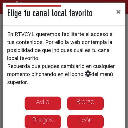
×
Elige tu canal local favorito
Protesta por falta de
En RTVCYL queremos facilitarte el acceso a
personal administrativo en
tus contenidos. Por ello la web contempla la
Educación
posibilidad de que indiques cuál es tu canal
local favorito.
Recuerda que puedes cambiarlo en cualquier
momento pinchando en el icono
del menú
superior.
Ávila
Bierzo
Burgos
León