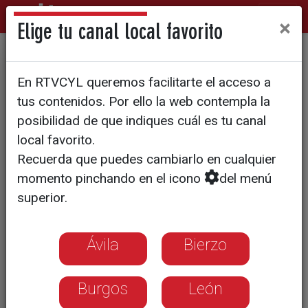
×
Elige tu canal local favorito
La Asociación Berciana de
En RTVCYL queremos facilitarte el acceso a
Agricultores pide sistemas
tus contenidos. Por ello la web contempla la
antigranizo
posibilidad de que indiques cuál es tu canal
local favorito.
Recuerda que puedes cambiarlo en cualquier
momento pinchando en el icono
del menú
superior.
Ávila
Bierzo
Burgos
León