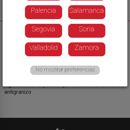
Palencia
Salamanca
Segovia
Soria
08/05/2025
La Junta de Castilla y León ha fracasado con las
Valladolid
Zamora
dos convocatorias para dotar al campo del
Bierzo de sistemas antiheladas. La última se
saldó con cero solicitudes. Ante esta situación y
No mostrar preferencias
no moviendo la administración la condiciones de
sistemas colectivos la Asociación Berciana de
Agricultores ha pedido que se financien sistemas
antigranizo