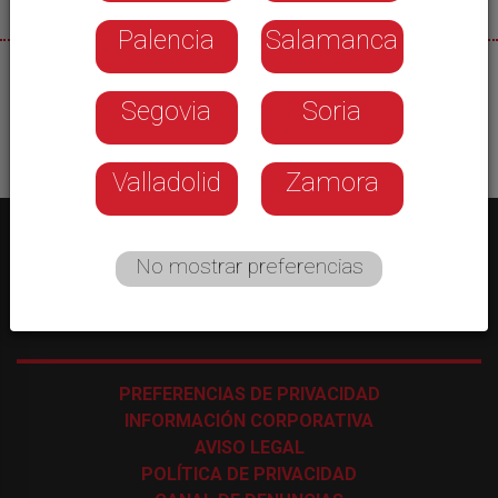
Palencia
Salamanca
06/07/2026
Segovia
Soria
Valladolid
Zamora
No mostrar preferencias
C/ Los Astros, 4 - 47009 Valladolid
-
983 35 43 48
PREFERENCIAS DE PRIVACIDAD
INFORMACIÓN CORPORATIVA
AVISO LEGAL
POLÍTICA DE PRIVACIDAD