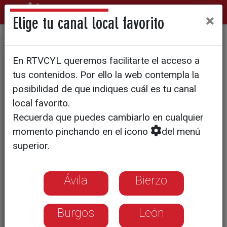
×
Elige tu canal local favorito
Nuevos fósiles de Homo
En RTVCYL queremos facilitarte el acceso a
antecessor en Atapuerca
tus contenidos. Por ello la web contempla la
posibilidad de que indiques cuál es tu canal
local favorito.
Recuerda que puedes cambiarlo en cualquier
momento pinchando en el icono
del menú
superior.
Ávila
Bierzo
Burgos
León