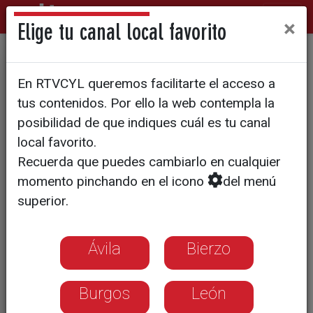
×
Elige tu canal local favorito
Temporada alta de trabajo en
En RTVCYL queremos facilitarte el acceso a
las floristerías
tus contenidos. Por ello la web contempla la
posibilidad de que indiques cuál es tu canal
local favorito.
Recuerda que puedes cambiarlo en cualquier
momento pinchando en el icono
del menú
superior.
Ávila
Bierzo
Burgos
León