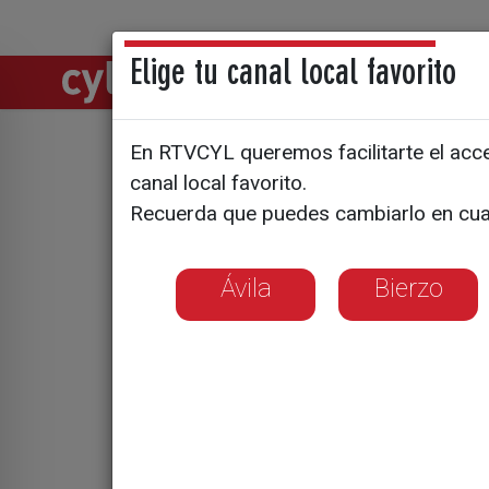
Elige tu canal local favorito
Directos
Notic
En RTVCYL queremos facilitarte el acces
Conocer el
canal local favorito.
Recuerda que puedes cambiarlo en cua
defenderl
Ávila
Bierzo