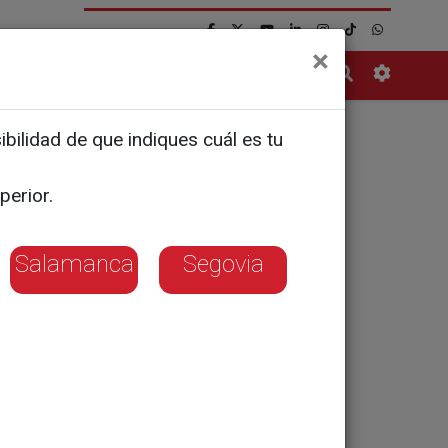
×
Contacto
bilidad de que indiques cuál es tu
 paso para
perior.
Salamanca
Segovia