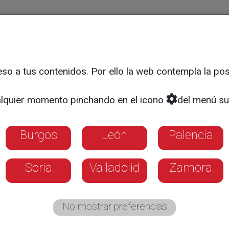
ias
Programas
Guía TV
La 8
El Tiempo
Corporativo
o a tus contenidos. Por ello la web contempla la posi
 patrimonio es el primer
lquier momento pinchando en el icono
del menú su
o
Burgos
León
Palencia
Soria
Valladolid
Zamora
No mostrar preferencias