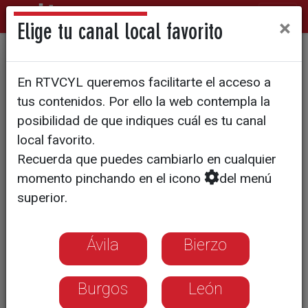
×
Elige tu canal local favorito
Contra las pantallas
En RTVCYL queremos facilitarte el acceso a
acústicas de ADIF
tus contenidos. Por ello la web contempla la
posibilidad de que indiques cuál es tu canal
local favorito.
Recuerda que puedes cambiarlo en cualquier
momento pinchando en el icono
del menú
superior.
Ávila
Bierzo
Burgos
León