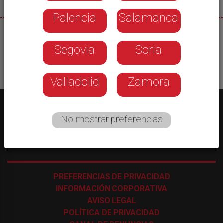
Palencia
Salamanca
03/10/2025
Segovia
Soria
Valladolid
Zamora
No mostrar preferencias
C/ Los Astros, 4 - 47009 Valladolid
-
983 35 43 48
PREFERENCIAS DE PRIVACIDAD
INFORMACIÓN CORPORATIVA
AVISO LEGAL
POLÍTICA DE PRIVACIDAD