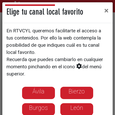
×
Elige tu canal local favorito
Hospitalización a domicilio,
En RTVCYL queremos facilitarte el acceso a
humanizando la sanidad
tus contenidos. Por ello la web contempla la
posibilidad de que indiques cuál es tu canal
local favorito.
Recuerda que puedes cambiarlo en cualquier
momento pinchando en el icono
del menú
superior.
Ávila
Bierzo
Burgos
León