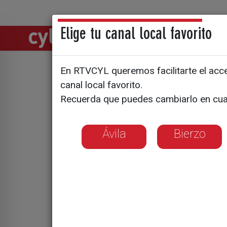
Elige tu canal local favorito
Directos
Notic
En RTVCYL queremos facilitarte el acces
La Plataf
canal local favorito.
Recuerda que puedes cambiarlo en cua
Ferroviari
contra si 
Ávila
Bierzo
estación 