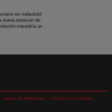
viario en Valladolid.
a nueva estación de
estación impediría un
CANAL DE DENUNCIAS
POLÍTICA DE COOKIES