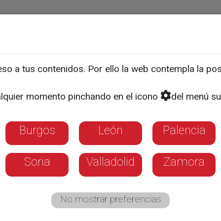
ias
Programas
Guía TV
La 8
El Tiempo
Corporativo
o a tus contenidos. Por ello la web contempla la posi
orma por el Soterramiento
lquier momento pinchando en el icono
del menú su
o de Valladolid se manife
comienzan las obras de l
Burgos
León
Palencia
de trenes
Soria
Valladolid
Zamora
No mostrar preferencias