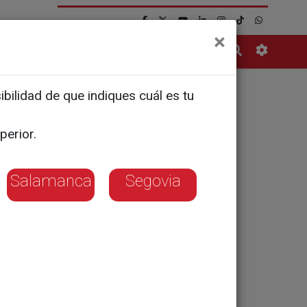
×
Contacto
bilidad de que indiques cuál es tu
perior.
stará en
a nueva
Salamanca
Segovia