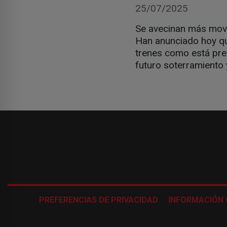
25/07/2025
Se avecinan más movil
Han anunciado hoy qu
trenes como está previ
futuro soterramiento 
PREFERENCIAS DE PRIVACIDAD
INFORMACIÓN