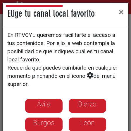
×
Elige tu canal local favorito
Seguir enseñando después
En RTVCYL queremos facilitarte el acceso a
de la jubilación
tus contenidos. Por ello la web contempla la
posibilidad de que indiques cuál es tu canal
local favorito.
Recuerda que puedes cambiarlo en cualquier
momento pinchando en el icono
del menú
superior.
Ávila
Bierzo
Burgos
León