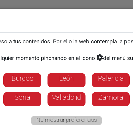
ias
Programas
Guía TV
La 8
El Tiempo
Corporativo
o a tus contenidos. Por ello la web contempla la posi
e la mejor plantilla posib
lquier momento pinchando en el icono
del menú su
Burgos
León
Palencia
Soria
Valladolid
Zamora
No mostrar preferencias