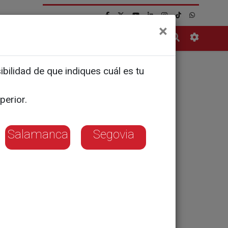
×
Contacto
bilidad de que indiques cuál es tu
le
perior.
Salamanca
Segovia