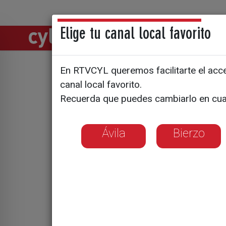
Elige tu canal local favorito
Directos
Notic
En RTVCYL queremos facilitarte el acces
En busca d
canal local favorito.
Recuerda que puedes cambiarlo en cua
Ávila
Bierzo