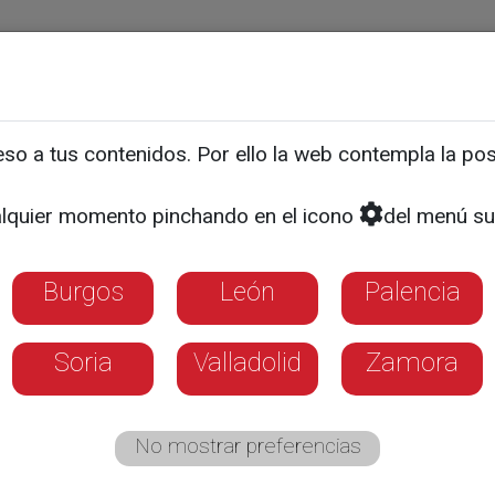
ias
Programas
Guía TV
La 8
El Tiempo
Corporativo
o a tus contenidos. Por ello la web contempla la posi
 de Ciudades ReNaturali
lquier momento pinchando en el icono
del menú su
Burgos
León
Palencia
Soria
Valladolid
Zamora
No mostrar preferencias