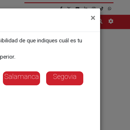
×
Contacto
bilidad de que indiques cuál es tu
za
perior.
Salamanca
Segovia